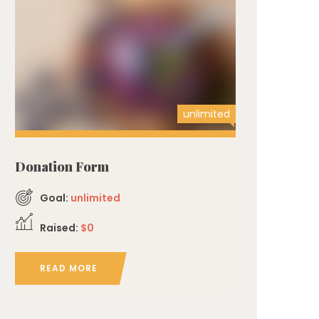
unlimited
Donation Form
Goal:
unlimited
Raised:
$0
READ MORE