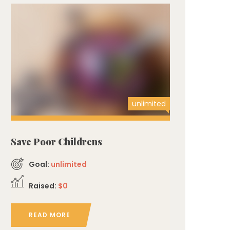
unlimited
Save Poor Childrens
Goal:
unlimited
Raised:
$0
READ MORE