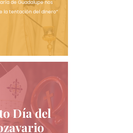
aría de Guadalupe nos
e la tentación del dinero”
to Día del
ozavario