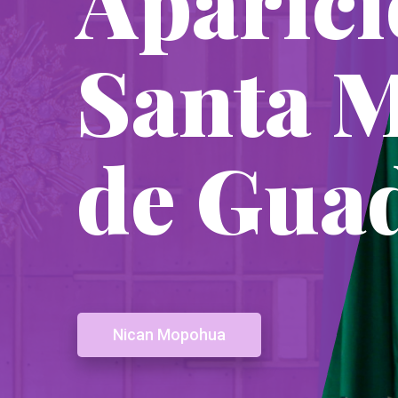
Aparici
Santa 
de Gua
Nican Mopohua