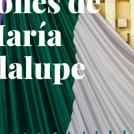
ones de
María
dalupe