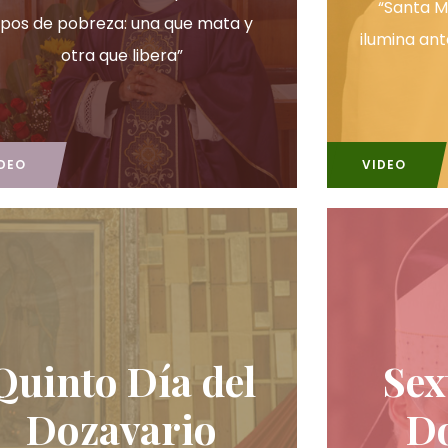
“Santa M
ipos de pobreza: una que mata y
ilumina ant
otra que libera”
DEO
VIDEO
Quinto Día del
Sex
Dozavario
D