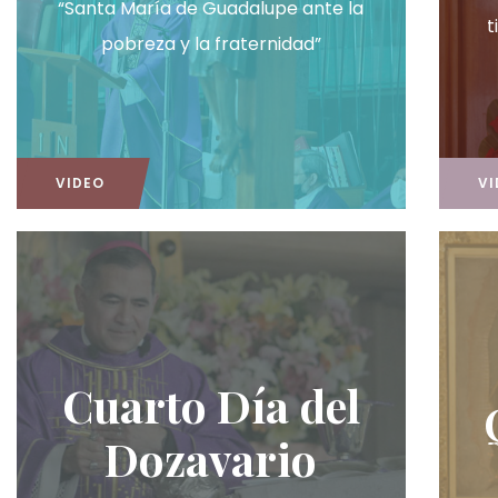
“Santa María de Guadalupe ante la
t
pobreza y la fraternidad”
VIDEO
VI
Cuarto Día del
Dozavario