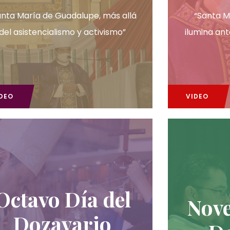
anta María de Guadalupe, más allá
“Santa M
del asistencialismo y activismo”
ilumina ant
DEO
VIDEO
Octavo Día del
Nove
Dozavario