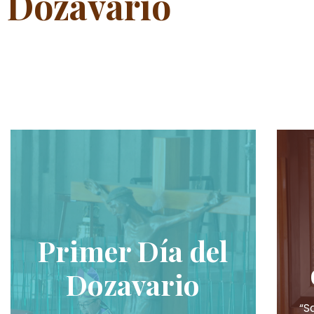
Dozavario
Primer Día del
Dozavario
“S