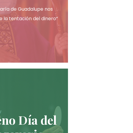
aría de Guadalupe nos
e la tentación del dinero”
no Día del