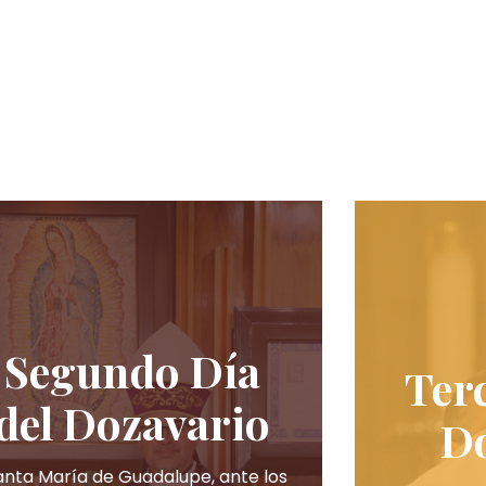
Segundo Día
Terc
del Dozavario
D
anta María de Guadalupe, ante los