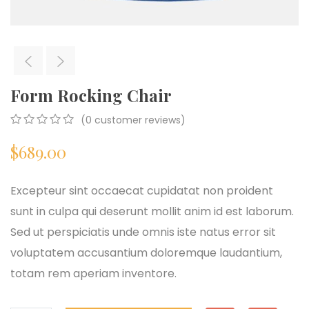
Form Rocking Chair
(
0
customer reviews)
0
5
0
$
689.00
out
of
based
on
Excepteur sint occaecat cupidatat non proident
customer
sunt in culpa qui deserunt mollit anim id est laborum.
ratings
Sed ut perspiciatis unde omnis iste natus error sit
voluptatem accusantium doloremque laudantium,
totam rem aperiam inventore.