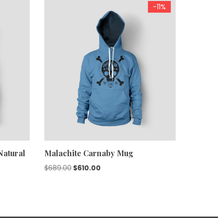
-11%
Natural
Malachite Carnaby Mug
Tied P
El
El
$
689.00
$
610.00
$
179.90
precio
precio
original
actual
era:
es: