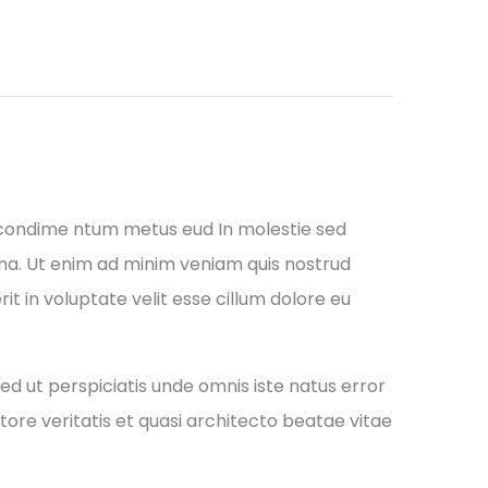
 condime ntum metus eud In molestie sed
gna. Ut enim ad minim veniam quis nostrud
it in voluptate velit esse cillum dolore eu
ed ut perspiciatis unde omnis iste natus error
re veritatis et quasi architecto beatae vitae