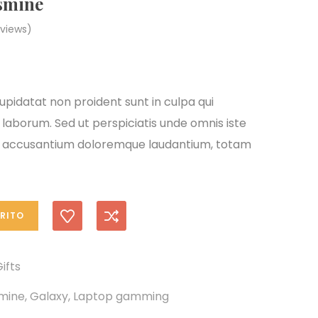
smine
views)
pidatat non proident sunt in culpa qui
 laborum. Sed ut perspiciatis unde omnis iste
em accusantium doloremque laudantium, totam
RRITO
ifts
smine
,
Galaxy
,
Laptop gamming