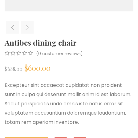
Antibes dining chair
(
0
customer reviews)
0
5
0
El
El
$
600.00
out
$
688.00
of
based
precio
precio
on
Excepteur sint occaecat cupidatat non proident
customer
sunt in culpa qui deserunt mollit anim id est laborum.
ratings
original
actual
Sed ut perspiciatis unde omnis iste natus error sit
era:
es:
voluptatem accusantium doloremque laudantium,
totam rem aperiam inventore.
$688.00.
$600.00.