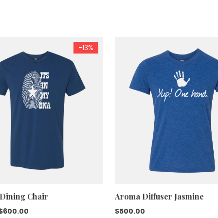
-13%
 Dining Chair
Aroma Diffuser Jasmine
El
El
$
600.00
$
500.00