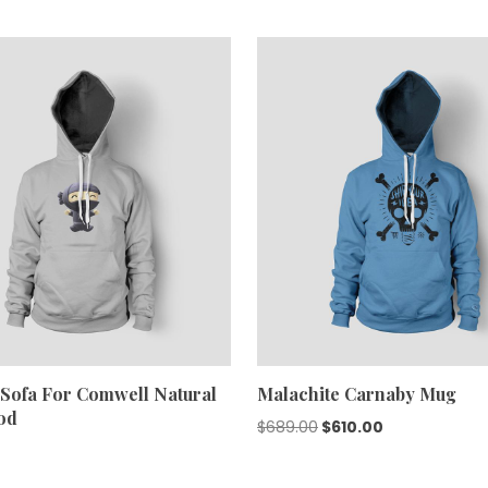
precio
precio
original
actual
era:
es:
$688.00.
$600.00.
Sofa For Comwell Natural
Malachite Carnaby Mug
od
El
El
$
689.00
$
610.00
precio
precio
original
actual