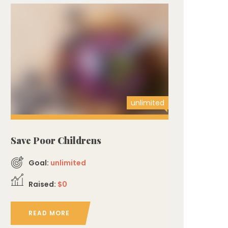
unlimited
Save Poor Childrens
Goal:
unlimited
Raised:
$0
READ MORE