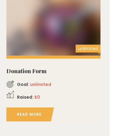
unlimited
Donation Form
Goal:
unlimited
Raised:
$0
READ MORE